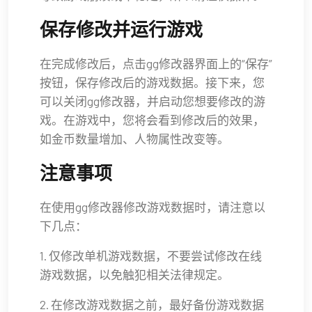
保存修改并运行游戏
在完成修改后，点击gg修改器界面上的“保存”
按钮，保存修改后的游戏数据。接下来，您
可以关闭gg修改器，并启动您想要修改的游
戏。在游戏中，您将会看到修改后的效果，
如金币数量增加、人物属性改变等。
注意事项
在使用gg修改器修改游戏数据时，请注意以
下几点：
1. 仅修改单机游戏数据，不要尝试修改在线
游戏数据，以免触犯相关法律规定。
2. 在修改游戏数据之前，最好备份游戏数据