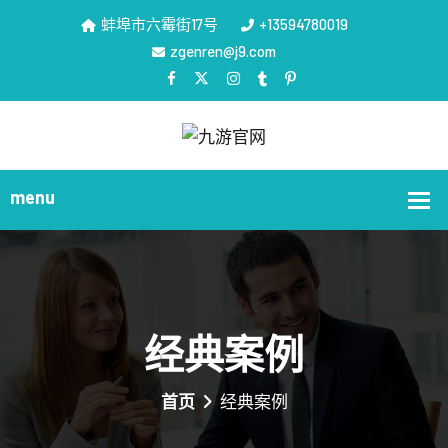
蚌埠市六霉街17号
+13594780019
zgenren@j9.com
经典案例
首页
经典案例