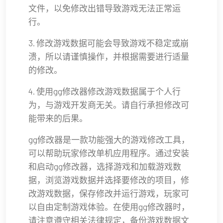
文件，以免修改出错导致游戏无法正常运
行。
3. 修改游戏数据可能会导致游戏不稳定或崩
溃，所以请谨慎操作，并根据需要进行适量
的修改。
4. 使用gg修改器修改游戏数据属于个人行
为，与游戏开发商无关。请自行承担修改可
能带来的后果。
gg修改器是一款功能强大的游戏修改工具，
可以帮助玩家修改单机应用程序。通过安装
和启动gg修改器，选择游戏和加载游戏数
据，浏览游戏数据并选择要修改的项目，修
改游戏数据，保存修改并运行游戏，玩家可
以自由定制游戏体验。在使用gg修改器时，
请注意遵守相关法律规定，备份游戏数据文