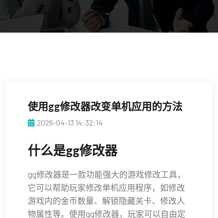
使用gg修改器改变单机应用的方法
2026-04-13 14:32:14
什么是gg修改器
gg修改器是一款功能强大的游戏修改工具，
它可以帮助玩家修改单机应用程序，如修改
游戏内的金币数量、解锁隐藏关卡、修改人
物属性等。使用gg修改器，玩家可以自由定