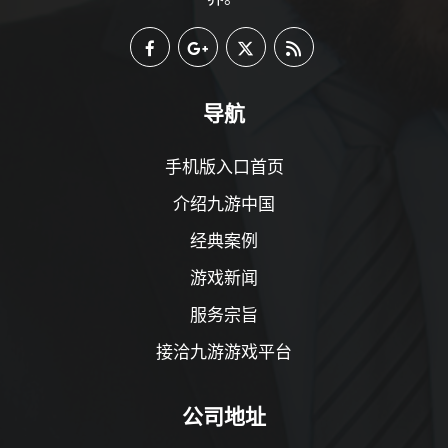
导航
手机版入口首页
介绍九游中国
经典案例
游戏新闻
服务宗旨
接洽九游游戏平台
公司地址