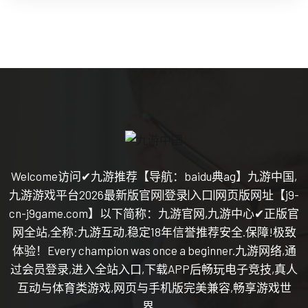
Welcome访问✔九游推荐【导航：baidu典ag】九游中国,
九游游戏平台2026最新版官网|登录|入口|网页版网址【j9-
cn-j9game.com】以下简称：九游官网,九游中心✔正版官
网全站,全称:九游互动,稳定18年信誉推荐安全.保障!极致
体验！Every champion was once a beginner.九游网络,通
过会员登录,进入全站入口,下载APP后畅玩电子竞技,真人
互动与体育类游戏,网页与手机版完美兼容,畅享游戏世
界。