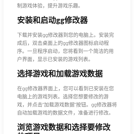
制游戏体验，提升游戏乐趣。
安装和启动gg修改器
下载并安装gg修改器到您的电脑上。安装完
成后，双击桌面上的gg修改器图标启动程
序。一旦程序启动，您将看到一个简洁的用
户界面，显示已安装的游戏列表。
选择游戏和加载游戏数据
在gg修改器界面上，您可以看到已安装在您
电脑上的游戏列表。选择您想要修改的游
戏，并点击“加载游戏数据”按钮。gg修改器将
自动加载游戏的数据文件，准备进行修改。
浏览游戏数据和选择要修改