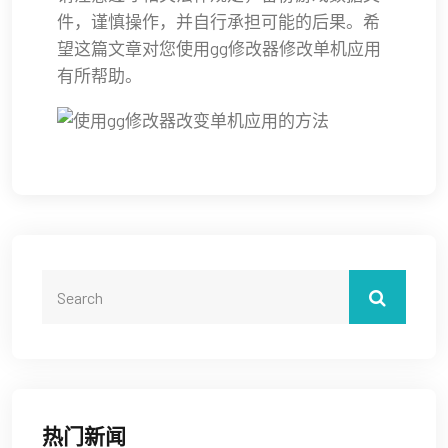
件，谨慎操作，并自行承担可能的后果。希
望这篇文章对您使用gg修改器修改单机应用
有所帮助。
热门新闻