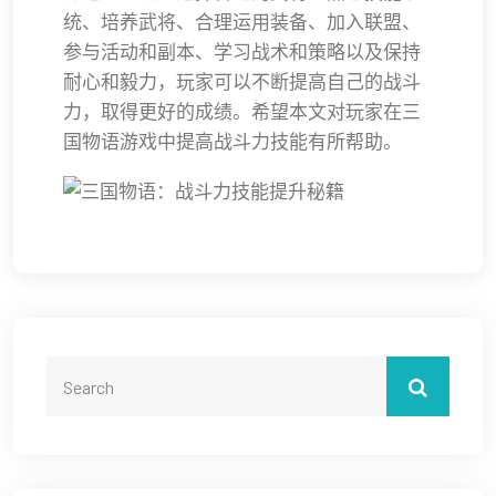
统、培养武将、合理运用装备、加入联盟、
参与活动和副本、学习战术和策略以及保持
耐心和毅力，玩家可以不断提高自己的战斗
力，取得更好的成绩。希望本文对玩家在三
国物语游戏中提高战斗力技能有所帮助。