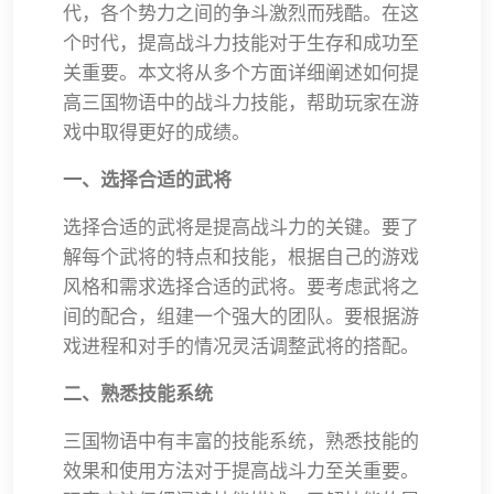
代，各个势力之间的争斗激烈而残酷。在这
个时代，提高战斗力技能对于生存和成功至
关重要。本文将从多个方面详细阐述如何提
高三国物语中的战斗力技能，帮助玩家在游
戏中取得更好的成绩。
一、选择合适的武将
选择合适的武将是提高战斗力的关键。要了
解每个武将的特点和技能，根据自己的游戏
风格和需求选择合适的武将。要考虑武将之
间的配合，组建一个强大的团队。要根据游
戏进程和对手的情况灵活调整武将的搭配。
二、熟悉技能系统
三国物语中有丰富的技能系统，熟悉技能的
效果和使用方法对于提高战斗力至关重要。