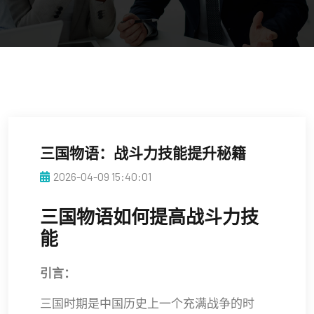
三国物语：战斗力技能提升秘籍
2026-04-09 15:40:01
三国物语如何提高战斗力技
能
引言：
三国时期是中国历史上一个充满战争的时