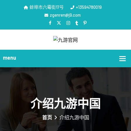
蚌埠市六霉街17号
+13594780019
zgenren@j9.com
介绍九游中国
首页
介绍九游中国