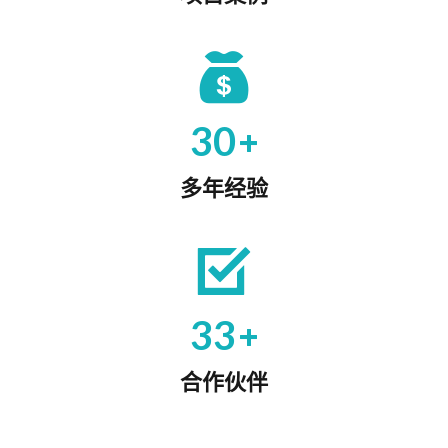
+
30
多年经验
+
33
合作伙伴