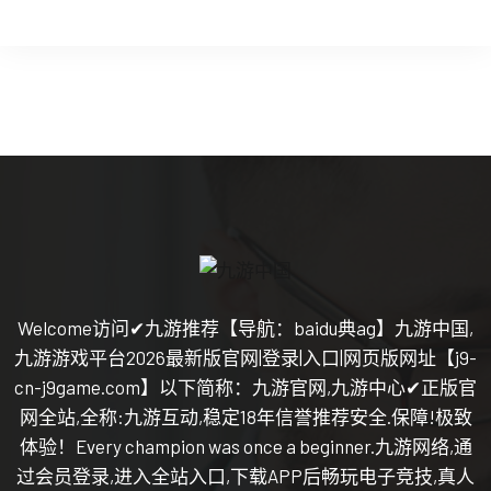
Welcome访问✔九游推荐【导航：baidu典ag】九游中国,
九游游戏平台2026最新版官网|登录|入口|网页版网址【j9-
cn-j9game.com】以下简称：九游官网,九游中心✔正版官
网全站,全称:九游互动,稳定18年信誉推荐安全.保障!极致
体验！Every champion was once a beginner.九游网络,通
过会员登录,进入全站入口,下载APP后畅玩电子竞技,真人